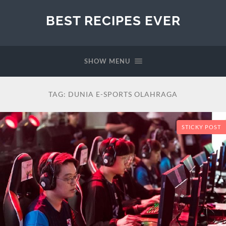
BEST RECIPES EVER
SHOW MENU
TAG:
DUNIA E-SPORTS OLAHRAGA
STICKY POST