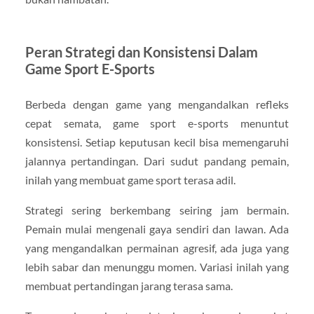
Peran Strategi dan Konsistensi Dalam
Game Sport E-Sports
Berbeda dengan game yang mengandalkan refleks
cepat semata, game sport e-sports menuntut
konsistensi. Setiap keputusan kecil bisa memengaruhi
jalannya pertandingan. Dari sudut pandang pemain,
inilah yang membuat game sport terasa adil.
Strategi sering berkembang seiring jam bermain.
Pemain mulai mengenali gaya sendiri dan lawan. Ada
yang mengandalkan permainan agresif, ada juga yang
lebih sabar dan menunggu momen. Variasi inilah yang
membuat pertandingan jarang terasa sama.