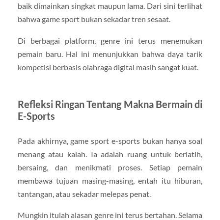
baik dimainkan singkat maupun lama. Dari sini terlihat
bahwa game sport bukan sekadar tren sesaat.
Di berbagai platform, genre ini terus menemukan
pemain baru. Hal ini menunjukkan bahwa daya tarik
kompetisi berbasis olahraga digital masih sangat kuat.
Refleksi Ringan Tentang Makna Bermain di
E-Sports
Pada akhirnya, game sport e-sports bukan hanya soal
menang atau kalah. Ia adalah ruang untuk berlatih,
bersaing, dan menikmati proses. Setiap pemain
membawa tujuan masing-masing, entah itu hiburan,
tantangan, atau sekadar melepas penat.
Mungkin itulah alasan genre ini terus bertahan. Selama