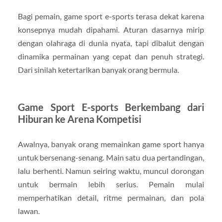
Bagi pemain, game sport e-sports terasa dekat karena
konsepnya mudah dipahami. Aturan dasarnya mirip
dengan olahraga di dunia nyata, tapi dibalut dengan
dinamika permainan yang cepat dan penuh strategi.
Dari sinilah ketertarikan banyak orang bermula.
Game Sport E-sports Berkembang dari
Hiburan ke Arena Kompetisi
Awalnya, banyak orang memainkan game sport hanya
untuk bersenang-senang. Main satu dua pertandingan,
lalu berhenti. Namun seiring waktu, muncul dorongan
untuk bermain lebih serius. Pemain mulai
memperhatikan detail, ritme permainan, dan pola
lawan.