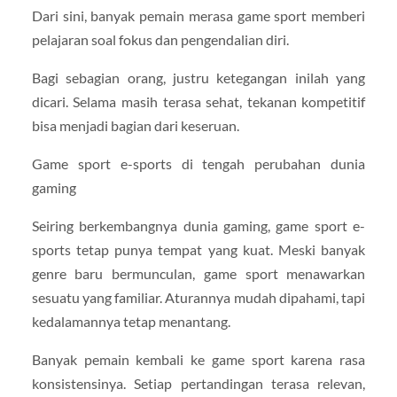
Dari sini, banyak pemain merasa game sport memberi
pelajaran soal fokus dan pengendalian diri.
Bagi sebagian orang, justru ketegangan inilah yang
dicari. Selama masih terasa sehat, tekanan kompetitif
bisa menjadi bagian dari keseruan.
Game sport e-sports di tengah perubahan dunia
gaming
Seiring berkembangnya dunia gaming, game sport e-
sports tetap punya tempat yang kuat. Meski banyak
genre baru bermunculan, game sport menawarkan
sesuatu yang familiar. Aturannya mudah dipahami, tapi
kedalamannya tetap menantang.
Banyak pemain kembali ke game sport karena rasa
konsistensinya. Setiap pertandingan terasa relevan,