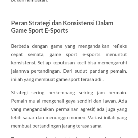
Peran Strategi dan Konsistensi Dalam
Game Sport E-Sports
Berbeda dengan game yang mengandalkan refleks
cepat semata, game sport e-sports menuntut
konsistensi. Setiap keputusan kecil bisa memengaruhi
jalannya pertandingan. Dari sudut pandang pemain,
inilah yang membuat game sport terasa adil.
Strategi sering berkembang seiring jam bermain.
Pemain mulai mengenali gaya sendiri dan lawan. Ada
yang mengandalkan permainan agresif, ada juga yang
lebih sabar dan menunggu momen. Variasi inilah yang
membuat pertandingan jarang terasa sama.