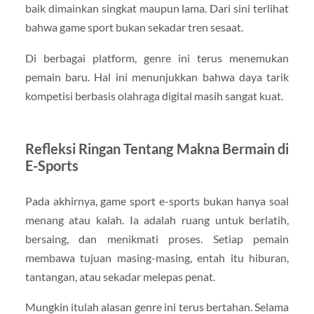
baik dimainkan singkat maupun lama. Dari sini terlihat
bahwa game sport bukan sekadar tren sesaat.
Di berbagai platform, genre ini terus menemukan
pemain baru. Hal ini menunjukkan bahwa daya tarik
kompetisi berbasis olahraga digital masih sangat kuat.
Refleksi Ringan Tentang Makna Bermain di
E-Sports
Pada akhirnya, game sport e-sports bukan hanya soal
menang atau kalah. Ia adalah ruang untuk berlatih,
bersaing, dan menikmati proses. Setiap pemain
membawa tujuan masing-masing, entah itu hiburan,
tantangan, atau sekadar melepas penat.
Mungkin itulah alasan genre ini terus bertahan. Selama